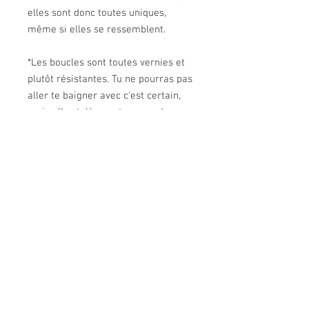
elles sont donc toutes uniques,
même si elles se ressemblent.
*Les boucles sont toutes vernies et
plutôt résistantes. Tu ne pourras pas
aller te baigner avec c'est certain,
mais elles tolèreront un peu de
mauvais temps ;)
Boucle anneau - cuivrée/bleutée
Ces boucles représentent une valeur
POLITIQUE D'ÉCHANGE ET DE
sûre pour toute occasion et s'agencent
REMBOURSEMENT
avec n'importe quel kit! Elles sont un
excellent mixte entre originalité et
Aucun échange, aucun remboursement
passe-partout, toujours avec une petite
INFO DE LIVRAISON
touche classe.