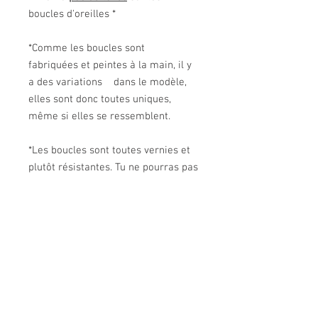
boucles d'oreilles *
*Comme les boucles sont
fabriquées et peintes à la main, il y
a des variations dans le modèle,
elles sont donc toutes uniques,
même si elles se ressemblent.
*Les boucles sont toutes vernies et
plutôt résistantes. Tu ne pourras pas
aller te baigner avec c'est certain,
mais elles tolèreront un peu de
mauvais temps ;)
Boucle anneau - cuivrée/rosée